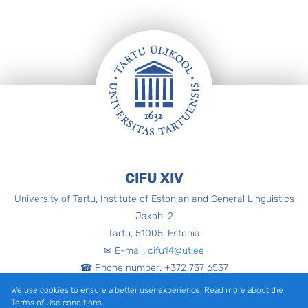
Footer
CIFU XIV
University of Tartu, Institute of Estonian and General Linguistics
Jakobi 2
Tartu, 51005, Estonia
✉ E-mail:
cifu14@ut.ee
☎ Phone number: +372 737 6537
We use cookies to ensure a better user experience. Read more about the
Facebook
Instagram
Terms of Use conditions.