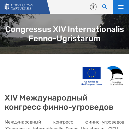
Skip to content
Accessibility
Congressus XIV Internationalis
Fenno-Ugristarum
XIV Международный
конгресс финно-угроведов
Международный конгресс финно-угроведов
(Congressus Internationalis Fenno-Ugristarum, CIFU) –