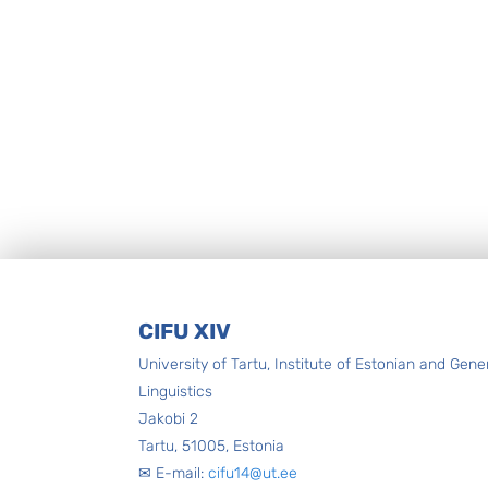
Footer
CIFU XIV
University of Tartu, Institute of Estonian and Gene
Linguistics
Jakobi 2
Tartu, 51005, Estonia
✉ E-mail:
cifu14@ut.ee