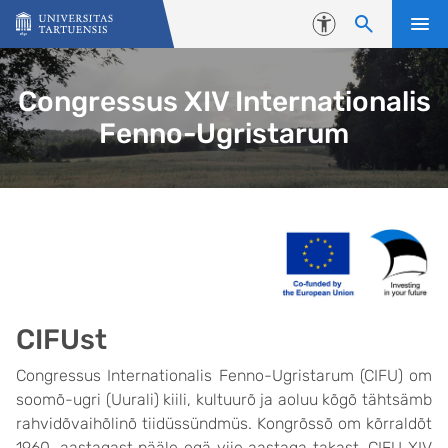
Skip to content
Accessibility
Congressus XIV Internationalis
Fenno-Ugristarum
CIFUst
Congressus Internationalis Fenno-Ugristarum (CIFU) om
soomõ-ugri (Uurali) kiili, kultuurõ ja aoluu kõgõ tähtsämb
rahvidõvaihõlinõ tiidüssündmüs. Kongrõssõ om kõrraldõt
1960. aastagast pääle egä viie aastaga takast. CIFU XIV