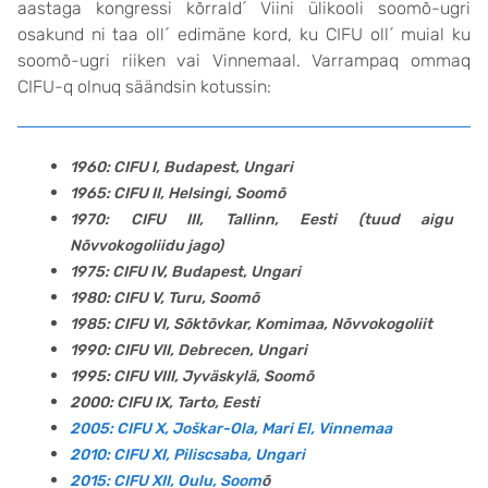
aastaga kongressi kõrrald´ Viini ülikooli soomõ-ugri
osakund ni taa oll´ edimäne kord, ku CIFU oll´ muial ku
soomõ-ugri riiken vai Vinnemaal. Varrampaq ommaq
CIFU-q olnuq säändsin kotussin:
1960: CIFU I, Budapest, Ungari
1965: CIFU II, Helsingi, Soomõ
1970: CIFU III, Tallinn, Eesti (tuud aigu
Nõvvokogoliidu jago)
1975: CIFU IV, Budapest, Ungari
1980: CIFU V, Turu, Soomõ
1985: CIFU VI, Sõktõvkar, Komimaa, Nõvvokogoliit
1990: CIFU VII, Debrecen, Ungari
1995: CIFU VIII, Jyväskylä, Soomõ
2000: CIFU IX, Tarto, Eesti
2005: CIFU X, Joškar-Ola, Mari El, Vinnemaa
2010: CIFU XI, Piliscsaba, Ungari
2015: CIFU XII, Oulu, Soom
õ