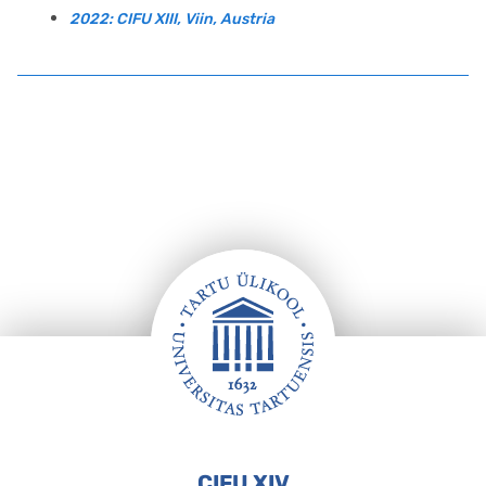
2022: CIFU XIII, Viin, Austria
Footer
CIFU XIV