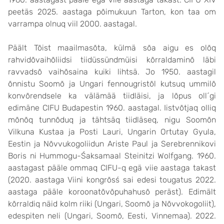
peetäs 2025. aastaga põimukuun Tarton, kon taa om
varrampa olnuq viil 2000. aastagal.
Päält Tõist maailmasõta, külmä sõa aigu es olõq
rahvidõvaihõliidsi tiidüssündmüisi kõrraldaminõ läbi
ravvadsõ vaihõsaina kuiki lihtsä. Jo 1950. aastagil
õnnistu Soomõ ja Ungari fennougristõl kutsuq ummilõ
konvõrendsele ka välämää tiidläisi, ja lõpus oll´gi
edimäne CIFU Budapestin 1960. aastagal. Iistvõtjaq olliq
mõnõq tunnõduq ja tähtsäq tiidläseq, nigu Soomõn
Vilkuna Kustaa ja Posti Lauri, Ungarin Ortutay Gyula,
Eestin ja Nõvvukogoliidun Ariste Paul ja Serebrennikovi
Boris ni Hummogu-Śaksamaal Steinitzi Wolfgang. 1960.
aastagast pääle ommaq CIFU-q egä viie aastaga takast
(2020. aastaga Viini kongrõsś sai edesi tougatus 2022.
aastaga pääle koroonatõvõpuhahusõ peräst). Edimält
kõrraldiq näid kolm riiki (Ungari, Soomõ ja Nõvvokogoliit),
edespiten neli (Ungari, Soomõ, Eesti, Vinnemaa). 2022.