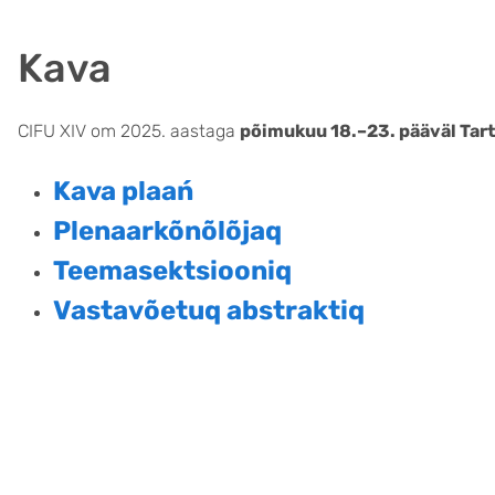
Kava
CIFU XIV om 2025. aastaga
põimukuu 18.–23. pääväl Tar
Kava plaań
Plenaarkõnõlõjaq
Teemasektsiooniq
Vastavõetuq abstraktiq