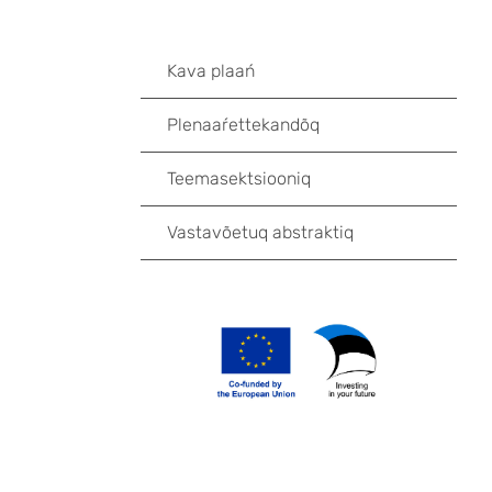
Kava plaań
Plenaaŕettekandõq
Teemasektsiooniq
Vastavõetuq abstraktiq