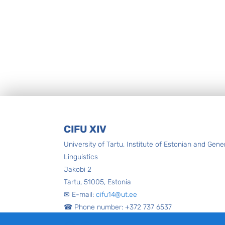
Footer
CIFU XIV
University of Tartu, Institute of Estonian and Gene
Linguistics
Jakobi 2
Tartu, 51005, Estonia
✉ E-mail:
cifu14@ut.ee
☎ Phone number: +372 737 6537