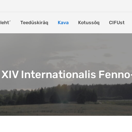
leht´
Teedüskiräq
Kava
Kotussõq
CIFUst
XIV Internationalis Fenn